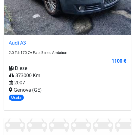
Audi
A3
2.0 Tdi 170 Cv F.ap. Slines Ambition
1100 €
Diesel
373000 Km
2007
Genova (GE)
Usata