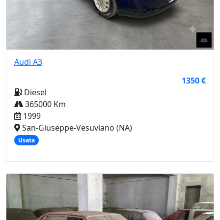
Audi
A3
1350 €
Diesel
365000 Km
1999
San-Giuseppe-Vesuviano (NA)
Usata