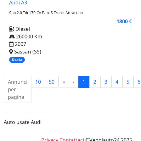
Audi
A3
Spb 2.0 Tdi 170 Cv F.ap. S Tronic Attraction
1800 €
Diesel
260000 Km
2007
Sassari (SS)
Usata
First
Previous
Annunci
10
50
«
‹
1
2
3
4
5
6
per
pagina
Auto usate Audi
Privacy
Contattaci
©Vendiauto24 2025