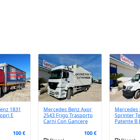
Benz
1831
Mercedes Benz
Axor
Mercedes 
opri E
2543 Frigo Trasporto
Sprinter Te
Carni Con Gancere
Patente B 
100 €
100 €