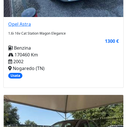
Opel
Astra
1.6i 16v Cat Station Wagon Elegance
1300 €
Benzina
170460 Km
2002
Nogaredo (TN)
Usata