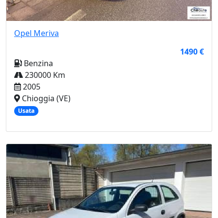
Opel
Meriva
1490 €
Benzina
230000 Km
2005
Chioggia (VE)
Usata