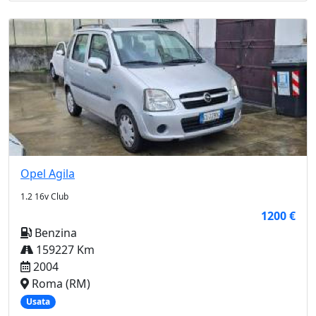
Opel
Agila
1.2 16v Club
1200 €
Benzina
159227 Km
2004
Roma (RM)
Usata