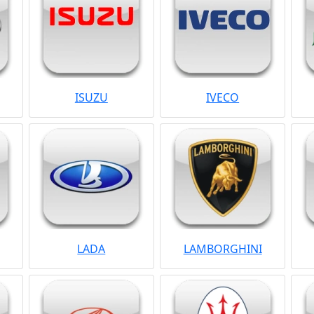
ISUZU
IVECO
LADA
LAMBORGHINI