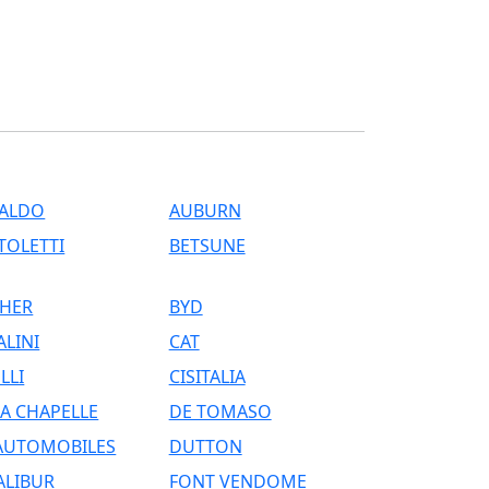
ALDO
AUBURN
TOLETTI
BETSUNE
HER
BYD
ALINI
CAT
LLI
CISITALIA
LA CHAPELLE
DE TOMASO
AUTOMOBILES
DUTTON
ALIBUR
FONT VENDOME