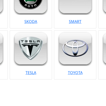
SKODA
SMART
TESLA
TOYOTA