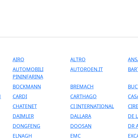
AIRO
ALTRO
ANS
AUTOMOBILI
AUTOROEN.IT
BAR
PININFARINA
BOCKMANN
BREMACH
BUC
M
CARDI
CARTHAGO
CAS
CHATENET
CI INTERNATIONAL
CIRE
DAIMLER
DALLARA
DE 
DONGFENG
DOOSAN
DR 
ELNAGH
EMC
EXC