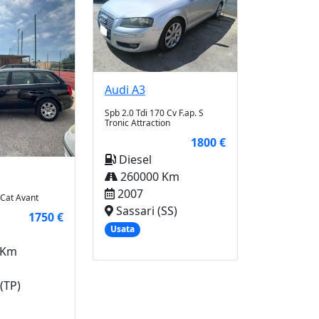
Audi
A3
Spb 2.0 Tdi 170 Cv F.ap. S
Tronic Attraction
1800 €
Diesel
260000 Km
2007
 Cat Avant
Sassari (SS)
1750 €
Usata
 Km
(TP)