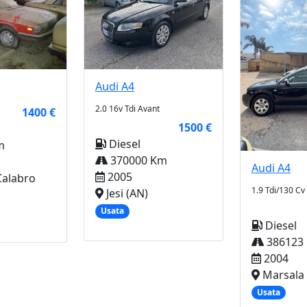
Audi
A4
2.0 16v Tdi Avant
1400 €
1500 €
Diesel
m
370000 Km
Audi
A4
2005
alabro
1.9 Tdi/130 Cv
Jesi (AN)
Usata
Diesel
386123
2004
Marsala 
Usata