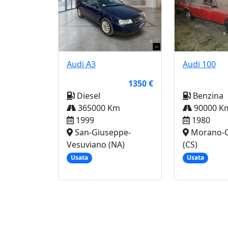
Audi
A3
Audi
100
1350 €
Diesel
Benzina
365000 Km
90000 K
1999
1980
San-Giuseppe-
Morano-C
Vesuviano (NA)
(CS)
Usata
Usata