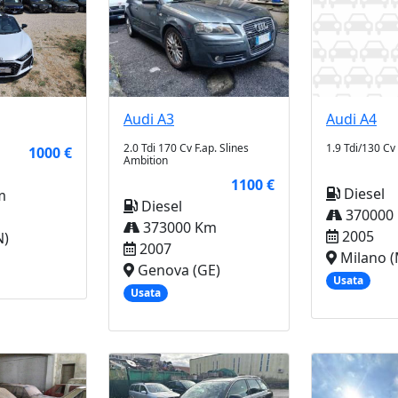
Audi
A3
Audi
A4
2.0 Tdi 170 Cv F.ap. Slines
1.9 Tdi/130 Cv
1000 €
Ambition
1100 €
Diesel
m
Diesel
370000
373000 Km
2005
N)
2007
Milano (
Genova (GE)
Usata
Usata